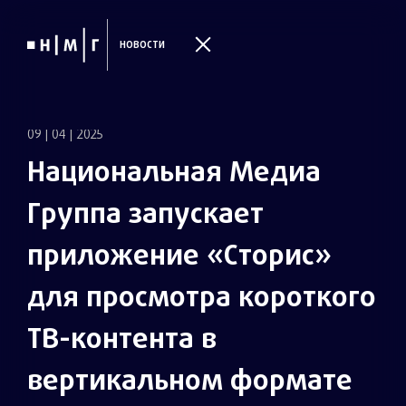
НОВОСТИ
09 | 04 | 2025
Н
а
ц
и
о
н
а
л
ь
н
а
я
М
е
д
и
а
Г
р
у
п
п
а
з
а
п
у
с
к
а
е
т
п
р
и
л
о
ж
е
н
и
е
«
С
т
о
р
и
с
»
д
л
я
п
р
о
с
м
о
т
р
а
к
о
р
о
т
к
о
г
о
Т
В
-
к
о
н
т
е
н
т
а
в
в
е
р
т
и
к
а
л
ь
н
о
м
ф
о
р
м
а
т
е