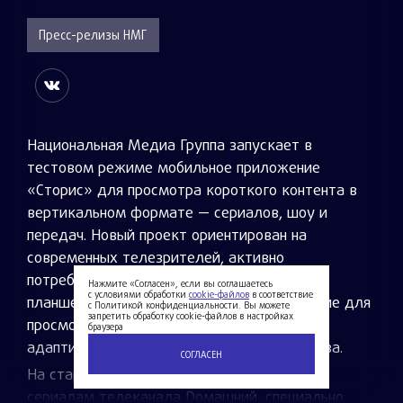
Пресс-релизы НМГ
Национальная Медиа Группа запускает в
тестовом режиме мобильное приложение
«Сторис» для просмотра короткого контента в
вертикальном формате — сериалов, шоу и
передач. Новый проект ориентирован на
современных телезрителей, активно
потребляющих контент на смартфонах и
Нажмите «Согласен», если вы соглашаетесь
с условиями обработки
cookie-файлов
в соответствие
планшетах. Это первое в России приложение для
с Политикой конфиденциальности. Вы можете
запретить обработку cookie-файлов в настройках
просмотра профессионального контента,
браузера
адаптированного под мобильные устройства.
СОГЛАСЕН
На старте пользователи получат доступ к
сериалам телеканала Dомашний, специально