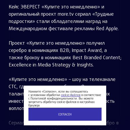
Кейс ЭВЕРЕСТ «Купите это немедленно» и
оригинальный проект more.tv сериал «Трудные
подростки» стали обладателями наград на
Международном фестивале рекламы Red Apple.
Проект «Купите это немедленно» получил
серебро в номинациях B2B; Impact Award, а
также бронзу в номинациях Best Branded Content;
Excellence in Media Strategy & Insights.
«Купите это немедленно» – шоу на телеканале
СТС, где при поддержке банка «Открытие»
Нажмите «Согласен», если вы соглашаетесь
талантливые предприниматели нашли новых
с условиями обработки
cookie-файлов
в соответствие
с Политикой конфиденциальности. Вы можете
инвесторов и получили реальную возможность
запретить обработку cookie-файлов в настройках
браузера
воплотить свои бизнес-идеи в жизнь.
СОГЛАСЕН
Сериал «Трудные подростки» получил серебро в