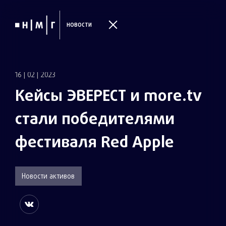
НОВОСТИ
16 | 02 | 2023
К
е
й
с
ы
Э
В
Е
Р
Е
С
Т
и
m
o
r
e
.
t
v
с
т
а
л
и
п
о
б
е
д
и
т
е
л
я
м
и
ф
е
с
т
и
в
а
л
я
R
e
d
A
p
p
l
e
Новости активов